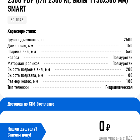
2500 PDP (г/п 2500 кг, вилы 1150x560 мм)
SMART
60-0046
Характеристики:
Грузоподъёмность, кг
2500
Длина вил, мм
1150
Ширина вил, мм
560
колёса
Полиуретан
Материал роликов
Полиуретан
Высота подъема вил, мм
200
Высота подхвата, мм
80
Размер колес, мм
180
Тип тележки
Гидравлическая
Доставка по СПб бесплатно
0
₽
Нашли дешевле?
Cнизим цену!
цена указана с НДС