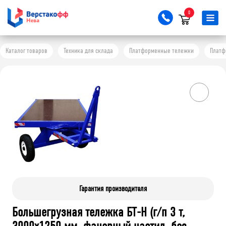
0
Каталог товаров
Техника для склада
Платформенные тележки
Платф
Гарантия производителя
Большегрузная тележка БТ-Н (г/п 3 т,