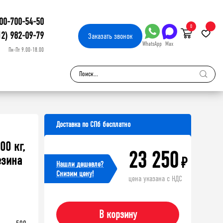
00-700-54-50
0
12) 982-09-79
Заказать
звонок
WhatsApp
Max
Пн-Пт 9.00-18.00
Доставка по СПб бесплатно
00 кг,
23 250
езина
₽
Нашли дешевле?
Cнизим цену!
цена указана с НДС
В корзину