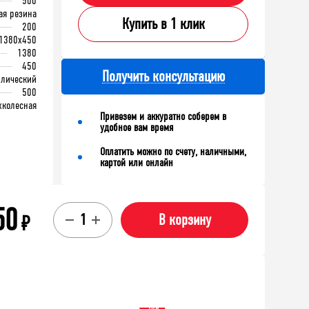
500
ая резина
Купить в 1 клик
200
1380x450
1380
450
Получить консультацию
ллический
500
хколесная
Привезем и аккуратно соберем в
удобное вам время
Оплатить можно по счету, наличными,
картой или онлайн
50
₽
В корзину