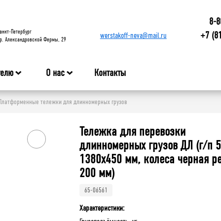
8-8
анкт-Петербург
+7 (8
werstakoff-neva@mail.ru
р. Александровской Фермы, 29
телю
О нас
Контакты
Платформенные тележки для длинномерных грузов
Тележка для перевозки
длинномерных грузов ДЛ (г/п 5
1380x450 мм, колеса черная р
200 мм)
65-06561
Характеристики: