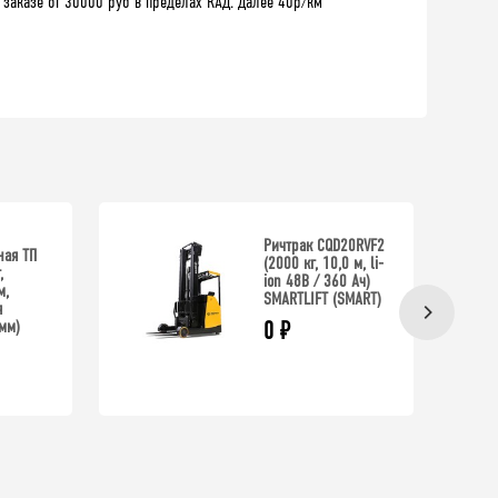
 заказе от 30000 руб в пределах КАД. Далее 40р/км
Ричтрак CQD20RVF2
ная ТП
(2000 кг, 10,0 м, li-
,
ion 48В / 360 Ач)
м,
SMARTLIFT (SMART)
я
мм)
0
₽