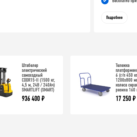
Бесплатно при
Подробнее
Штабелер
Тележка
электрический
платформен
самоходный
6 (г/п 450 кг
CDDR15-II (1500 кг,
1200x800 м
4,5 м, 24В / 240Ач)
колеса сера
SMARTLIFT (SMART)
резина 160 
936 400
₽
17 250
₽