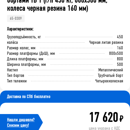
бортами ТБ 1 (г/п 450 кг, 800x500 мм,
колеса черная резина 160 мм)
65-0309
Характеристики:
Грузоподъёмность, кг
450
колёса
Черная литая резина
Размер колес, мм
160
Размер платформы (ДхШ), мм
800x500
Длина платформы, мм
800
Ширина платформы, мм
500
Настил
Металлический
Тип бортов
Трубчатый борт
Тип тележки
Четырехколесная
Доставка по СПб бесплатно
17 620
₽
Нашли дешевле?
Cнизим цену!
цена указана с НДС