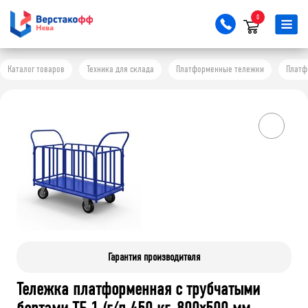
0
Каталог товаров
Техника для склада
Платформенные тележки
Платф
Гарантия производителя
Тележка платформенная с трубчатыми