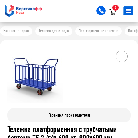
0
Каталог товаров
Техника для склада
Платформенные тележки
Платф
Гарантия производителя
Тележка платформенная с трубчатыми