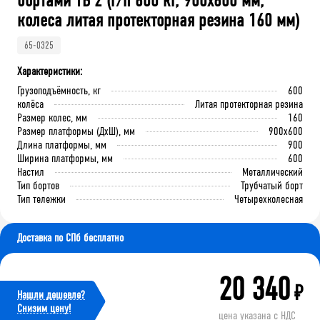
бортами ТБ 2 (г/п 600 кг, 900x600 мм,
колеса литая протекторная резина 160 мм)
65-0325
Характеристики:
Грузоподъёмность, кг
600
колёса
Литая протекторная резина
Размер колес, мм
160
Размер платформы (ДхШ), мм
900x600
Длина платформы, мм
900
Ширина платформы, мм
600
Настил
Металлический
Тип бортов
Трубчатый борт
Тип тележки
Четырехколесная
Доставка по СПб бесплатно
20 340
₽
Нашли дешевле?
Cнизим цену!
цена указана с НДС