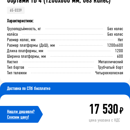
бортами ТБ 4 (1200x600 мм, без колес)
65-0339
Характеристики:
Грузоподъёмность, кг
Без колес
колёса
Без колес
Размер колес, мм
Нет
Размер платформы (ДхШ), мм
1200x600
Длина платформы, мм
1200
Ширина платформы, мм
600
Настил
Металлический
Тип бортов
Трубчатый борт
Тип тележки
Четырехколесная
Доставка по СПб бесплатно
17 530
₽
Нашли дешевле?
Cнизим цену!
цена указана с НДС