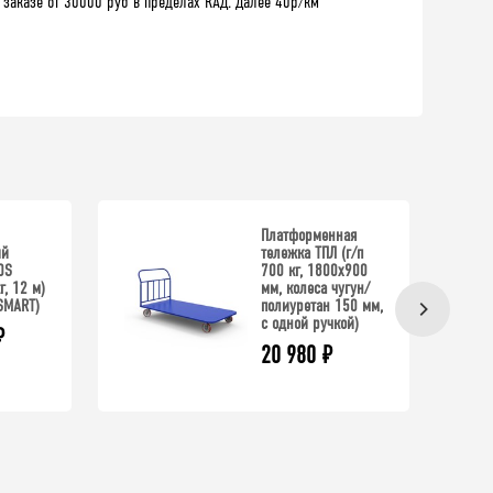
 заказе от 30000 руб в пределах КАД. Далее 40р/км
Платформенная
ый
тележка ТПЛ (г/п
0S
700 кг, 1800x900
г, 12 м)
мм, колеса чугун/
SMART)
полиуретан 150 мм,
с одной ручкой)
₽
20 980
₽