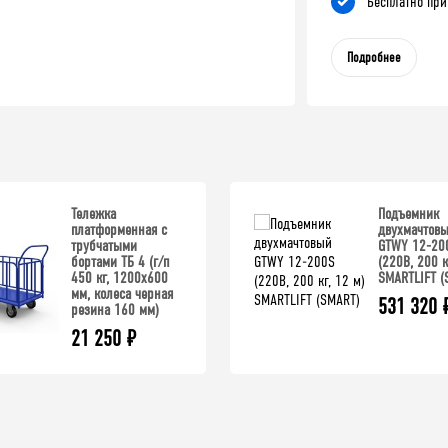
Бесплатно при
Подробнее
Тележка
Подъемник
платформенная с
двухмачтов
трубчатыми
GTWY 12-20
бортами ТБ 4 (г/п
(220В, 200 к
450 кг, 1200x600
SMARTLIFT (
мм, колеса черная
531 320
резина 160 мм)
21 250
₽