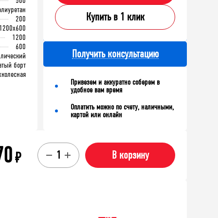
500
олиуретан
Купить в 1 клик
200
1200x600
1200
600
Получить консультацию
ллический
атый борт
хколесная
Привезем и аккуратно соберем в
удобное вам время
Оплатить можно по счету, наличными,
картой или онлайн
70
₽
В корзину