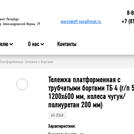
8-8
анкт-Петербург
+7 (8
werstakoff-neva@mail.ru
р. Александровской Фермы, 29
телю
О нас
Контакты
Платформенные тележки с бортами
Тележка платформенная с
трубчатыми бортами ТБ 4 (г/п 5
1200x600 мм, колеса чугун/
полиуретан 200 мм)
65-0348
Характеристики: