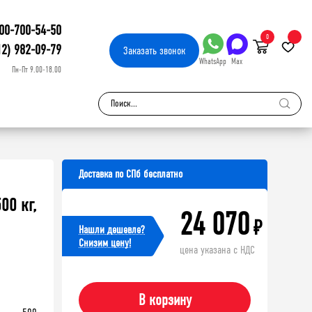
00-700-54-50
0
12) 982-09-79
Заказать
звонок
WhatsApp
Max
Пн-Пт 9.00-18.00
Доставка по СПб бесплатно
00 кг,
24 070
₽
Нашли дешевле?
Cнизим цену!
цена указана с НДС
В корзину