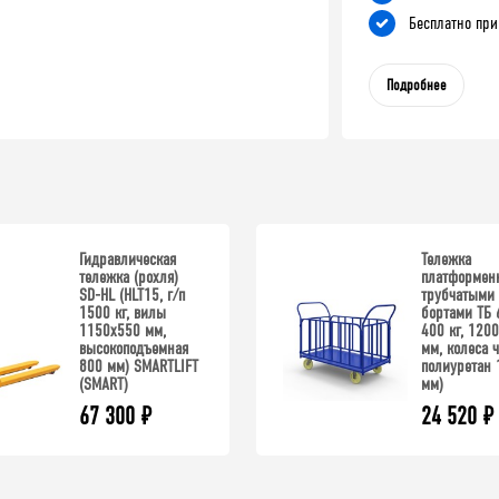
Бесплатно при
Подробнее
Гидравлическая
Тележка
тележка (рохля)
платформенн
SD-HL (HLT15, г/п
трубчатыми
1500 кг, вилы
бортами ТБ 6
1150x550 мм,
400 кг, 120
высокоподъемная
мм, колеса ч
800 мм) SMARTLIFT
полиуретан 
(SMART)
мм)
67 300
₽
24 520
₽