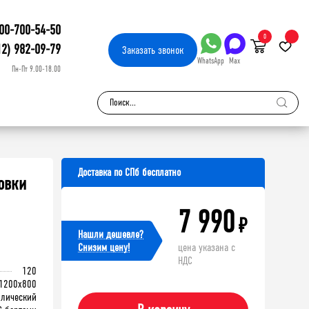
00-700-54-50
0
12) 982-09-79
Заказать
звонок
WhatsApp
Max
Пн-Пт 9.00-18.00
Доставка по СПб бесплатно
овки
7 990
₽
Нашли дешевле?
Cнизим цену!
цена указана с
НДС
120
1200x800
ллический