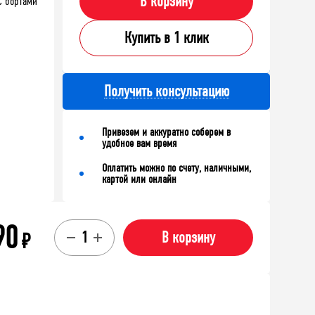
В корзину
С бортами
Купить в 1 клик
Получить консультацию
Привезем и аккуратно соберем в
удобное вам время
Оплатить можно по счету, наличными,
картой или онлайн
90
₽
В корзину