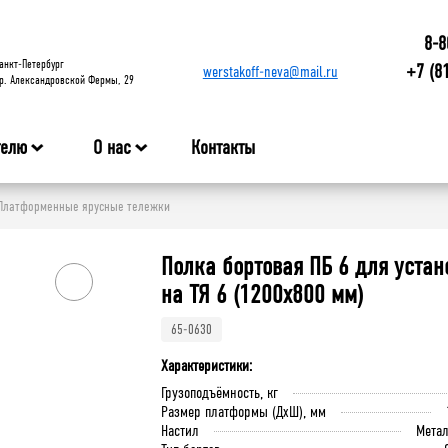
8-8
анкт-Петербург
+7 (8
werstakoff-neva@mail.ru
р. Александровской Фермы, 29
телю
О нас
Контакты
Платформенные ярусные тележки
Полка бортовая ПБ 6 для устан
на ТЯ 6 (1200x800 мм)
65-0630
Характеристики:
Грузоподъёмность, кг
Размер платформы (ДхШ), мм
Настил
Мета