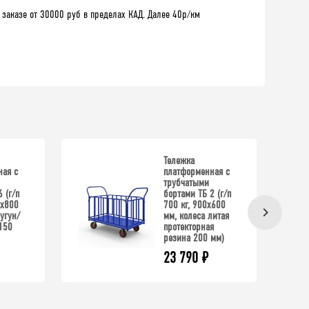
 заказе от 30000 руб в пределах КАД. Далее 40р/км
Тележка
ая с
платформенная с
трубчатыми
 (г/п
бортами ТБ 2 (г/п
0x800
700 кг, 900x600
угун/
мм, колеса литая
150
протекторная
резина 200 мм)
23 790
₽