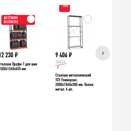
-10%
ДОСТАВИМ
ХИТ!
БЕСПЛАТНО
ДОСТАВИ
БЕСПЛАТН
12 230
₽
9 406
₽
39 335
10451
Стеллаж Профи-Т для шин
Верстак TNC 
₽
2500x1240x455 мм
Стеллаж металлический
ТСУ Универсал,
2000x1060x300 мм. Полки:
метал. 4 шт.