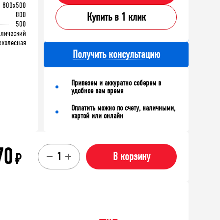
800x500
800
Купить в 1 клик
500
ллический
хколесная
Получить консультацию
Привезем и аккуратно соберем в
удобное вам время
Оплатить можно по счету, наличными,
картой или онлайн
70
₽
В корзину