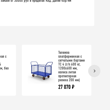
 заказе от 30000 руб в пределах КАД. Далее 40р/км
Тележка
ая с
платформенная с
сетчатыми бортами
4
ТС 4 (г/п 600 кг,
м, без
1200x600 мм,
колеса литая
протекторная
резина 200 мм)
27 070
₽