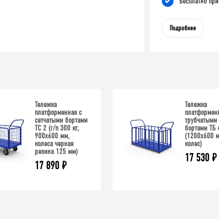
Бесплатно при
Подробнее
Тележка
Тележка
платформенная с
платформенн
сетчатыми бортами
трубчатыми
ТС 2 (г/п 300 кг,
бортами ТБ 
900x600 мм,
(1200x600 м
колеса черная
колес)
резина 125 мм)
17 530
₽
17 890
₽