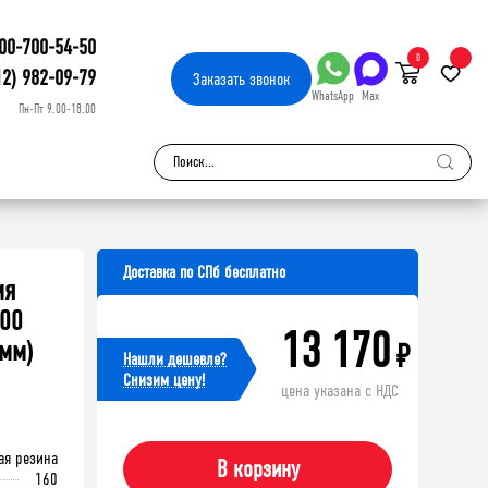
00-700-54-50
0
12) 982-09-79
Заказать
звонок
WhatsApp
Max
Пн-Пт 9.00-18.00
Доставка по СПб бесплатно
мя
500
13 170
 мм)
₽
Нашли дешевле?
Cнизим цену!
цена указана с НДС
ая резина
В корзину
160