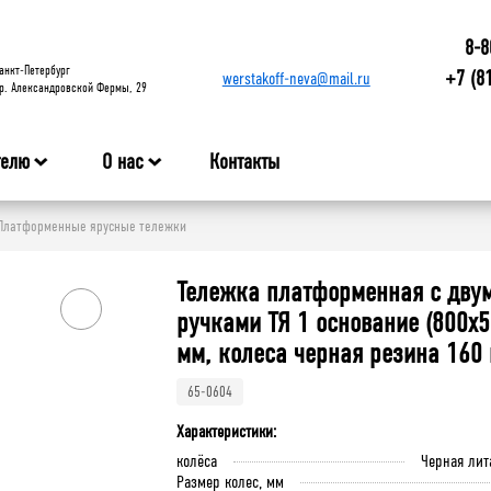
8-8
анкт-Петербург
+7 (8
werstakoff-neva@mail.ru
р. Александровской Фермы, 29
телю
О нас
Контакты
Платформенные ярусные тележки
Тележка платформенная с дву
ручками ТЯ 1 основание (800x
мм, колеса черная резина 160
65-0604
Характеристики:
колёса
Черная лит
Размер колес, мм