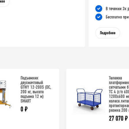
нее
В течении 3х 
Бесплатно при
Подробнее
Подъемник
Тележка
двухмачтовый
платформенн
GTWY 12-200S (DC,
сетчатыми б
200 кг, высота
ТС 4 (г/п 600
подъема 12 м)
1200x600 м
SMART
колеса лита
протекторна
0
₽
резина 200 
27 070
₽