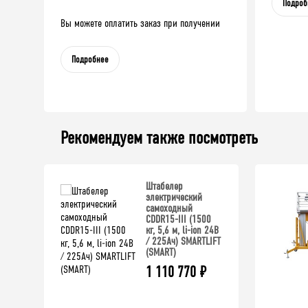
Подроб
Вы можете оплатить заказ при получении
Подробнее
Рекомендуем также посмотреть
Штабелер
электрический
самоходный
CDDR15-III (1500
кг, 5,6 м, li-ion 24В
/ 225Ач) SMARTLIFT
(SMART)
1 110 770
₽