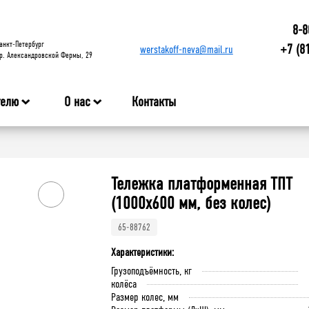
8-8
анкт-Петербург
+7 (8
werstakoff-neva@mail.ru
р. Александровской Фермы, 29
телю
О нас
Контакты
Тележка платформенная ТПТ
(1000x600 мм, без колес)
65-88762
Характеристики:
Грузоподъёмность, кг
колёса
Размер колес, мм