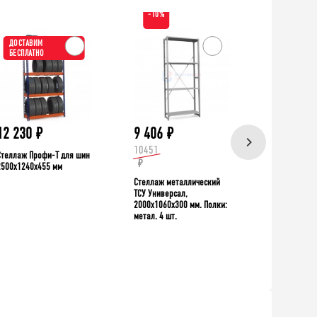
-10%
ДОСТАВИМ
ХИТ!
БЕСПЛАТНО
ДОСТАВИ
БЕСПЛАТН
12 230
₽
9 406
₽
39 335
10451
Стеллаж Профи-Т для шин
Верстак TNC 
₽
2500x1240x455 мм
Стеллаж металлический
ТСУ Универсал,
2000x1060x300 мм. Полки:
метал. 4 шт.