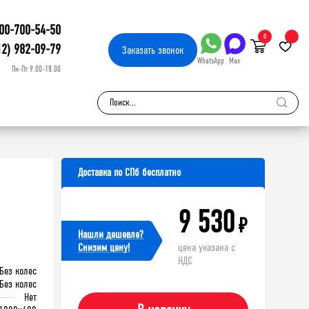
00-700-54-50
0
12) 982-09-79
Заказать
звонок
WhatsApp
Max
Пн-Пт 9.00-18.00
Доставка по СПб бесплатно
9 530
₽
Нашли дешевле?
Cнизим цену!
цена указана с
НДС
Без колес
Без колес
Нет