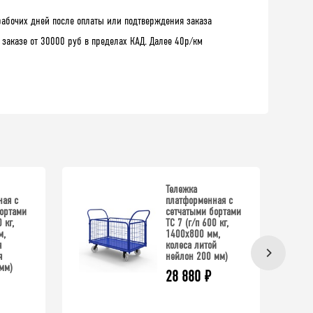
рабочих дней после оплаты или подтверждения заказа
 заказе от 30000 руб в пределах КАД. Далее 40р/км
Тележка
ая с
платформенная с
ортами
сетчатыми бортами
 кг,
ТС 7 (г/п 600 кг,
м,
1400x800 мм,
я
колеса литой
я
нейлон 200 мм)
мм)
28 880
₽