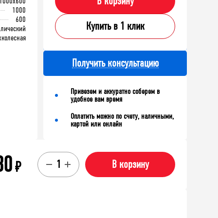
В корзину
1000x600
1000
600
Купить в 1 клик
ллический
хколесная
Получить консультацию
Привезем и аккуратно соберем в
удобное вам время
Оплатить можно по счету, наличными,
картой или онлайн
30
₽
В корзину