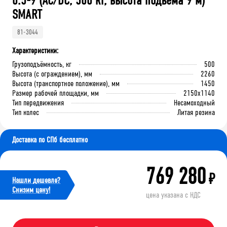
0.5-9 (AC/DC, 500 кг, высота подъема 9 м)
SMART
81-3044
Характеристики:
Грузоподъёмность, кг
500
Высота (с ограждением), мм
2260
Высота (транспортное положение), мм
1450
Размер рабочей площадки, мм
2150x1140
Тип передвижения
Несамоходный
Тип колес
Литая резина
Доставка по СПб бесплатно
769 280
₽
Нашли дешевле?
Cнизим цену!
цена указана с НДС