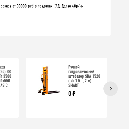
 заказе от 30000 руб в пределах КАД. Далее 40р/км
кая
Ручной
хля) SB
гидравлический
/п 3500
штабелер SDA 1520
50x550
(г/п 1.5 т, 2 м)
ASIC
SMART
0
₽