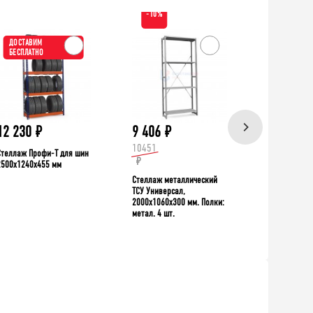
-10%
ДОСТАВИМ
ХИТ!
БЕСПЛАТНО
ДОСТАВИ
БЕСПЛАТН
12 230
₽
9 406
₽
39 335
10451
Стеллаж Профи-Т для шин
Верстак TNC 
₽
2500x1240x455 мм
Стеллаж металлический
ТСУ Универсал,
2000x1060x300 мм. Полки:
метал. 4 шт.