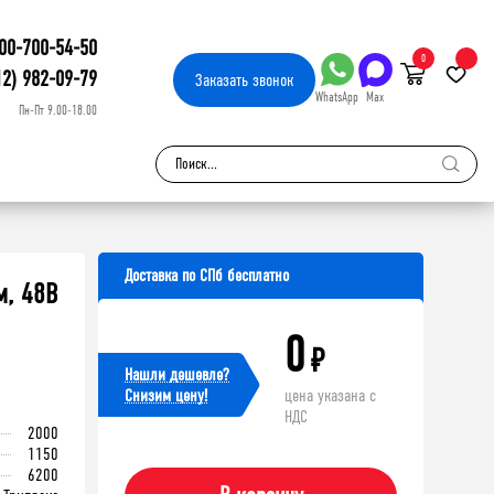
00-700-54-50
0
12) 982-09-79
Заказать
звонок
WhatsApp
Max
Пн-Пт 9.00-18.00
Доставка по СПб бесплатно
м, 48В
0
₽
Нашли дешевле?
Cнизим цену!
цена указана с
НДС
2000
1150
6200