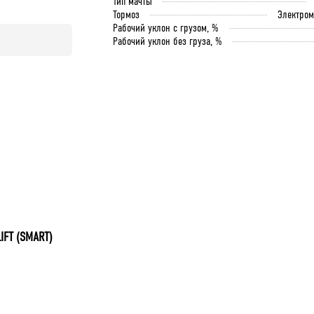
Тип мачты
Тормоз
Электро
Рабочий уклон с грузом, %
Рабочий уклон без груза, %
LIFT (SMART)