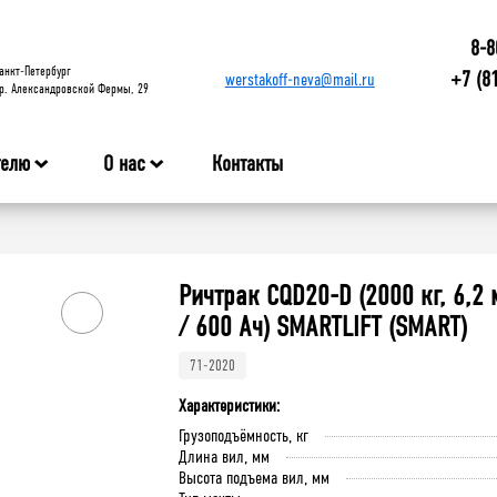
8-8
анкт-Петербург
+7 (8
werstakoff-neva@mail.ru
р. Александровской Фермы, 29
телю
О нас
Контакты
Ричтрак CQD20-D (2000 кг, 6,2 
/ 600 Ач) SMARTLIFT (SMART)
71-2020
Характеристики:
Грузоподъёмность, кг
Длина вил, мм
Высота подъема вил, мм