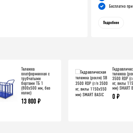
Бесплатно при
Подробнее
Тележка
Гидравличес
платформенная с
тележка (ро
трубчатыми
3500 RDP (г
бортами ТБ 1
кг, вилы 11
(800x500 мм, без
мм) SMART B
колес)
0
₽
13 800
₽