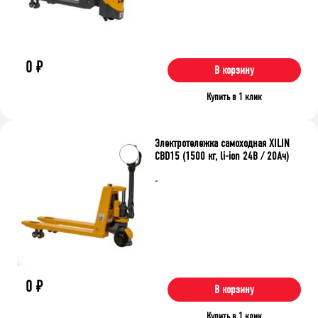
0
₽
В корзину
Купить в 1 клик
Электротележка самоходная XILIN
CBD15 (1500 кг, li-ion 24В / 20Ач)
-
0
₽
В корзину
Купить в 1 клик