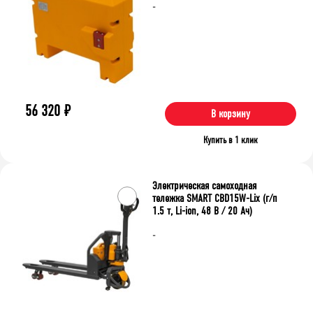
-
56 320
₽
В корзину
Купить в 1 клик
Электрическая самоходная
тележка SMART CBD15W-Lix (г/п
1.5 т, Li-ion, 48 В / 20 Ач)
-