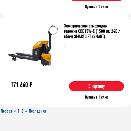
Купить в 1 клик
Электрическая самоходная
тележка CBD15W-E (1500 кг, 24В /
65Ач) SMARTLIFT (SMART)
-
171 660
₽
В корзину
Купить в 1 клик
Первая
«
1
2
»
Последняя