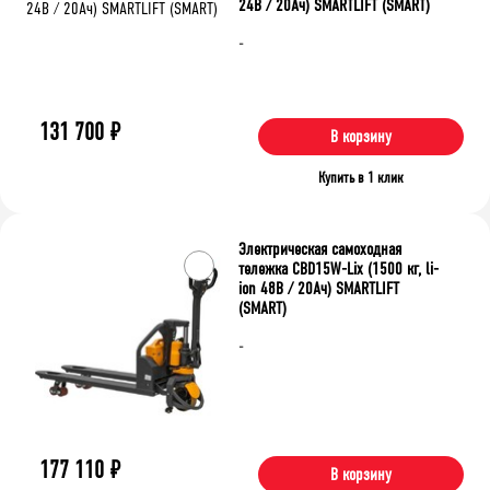
24В / 20Ач) SMARTLIFT (SMART)
-
131 700
₽
В корзину
Купить в 1 клик
Электрическая самоходная
тележка CBD15W-Lix (1500 кг, li-
ion 48В / 20Ач) SMARTLIFT
(SMART)
-
177 110
₽
В корзину