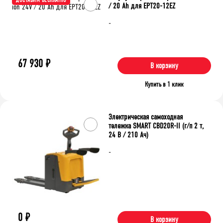
ДОСТАВИМ БЕСПЛАТНО
/ 20 Ah для EPT20-12EZ
-
67 930
₽
В корзину
Купить в 1 клик
Электрическая самоходная
тележка SMART CBD20R-II (г/п 2 т,
24 В / 210 Ач)
-
0
₽
В корзину