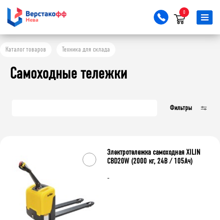
0
Грузоподъёмность, кг
Каталог товаров
Техника для склада
1200
1500
2000
2500
Самоходные тележки
Длина вил, мм
Фильтры
1150
Ширина вил, мм
Электротележка самоходная XILIN
540
550
560
CBD20W (2000 кг, 24В / 105Ач)
-
колёса
Металл/полиуретан
полиуретан