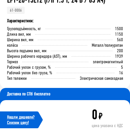
EPT-20-15ET2 (г/п 1.5 т, 24 В / 65 Ач)
61-0006
Характеристики:
Грузоподъёмность, кг
1500
Длина вил, мм
1150
Ширина вил, мм
560
колёса
Металл/полиуретан
Высота подъема вил, мм
200
Ширина рабочего коридора (AST), мм
1939
Тормоз
электромагнитный
Рабочий уклон с грузом, %
5
Рабочий уклон без груза, %
16
Тип тележки
Электрическая самоходная
Доставка по СПб бесплатно
0
₽
Нашли дешевле?
Cнизим цену!
цена указана с НДС