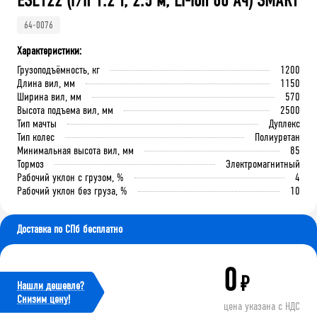
ESL122 (г/п 1.2 т, 2.5 м, Li-ion 80 Ач) SMART
64-0076
Характеристики:
Грузоподъёмность, кг
1200
Длина вил, мм
1150
Ширина вил, мм
570
Высота подъема вил, мм
2500
Тип мачты
Дуплекс
Тип колес
Полиуретан
Минимальная высота вил, мм
85
Тормоз
Электромагнитный
Рабочий уклон с грузом, %
4
Рабочий уклон без груза, %
10
Доставка по СПб бесплатно
0
₽
Нашли дешевле?
Cнизим цену!
цена указана с НДС