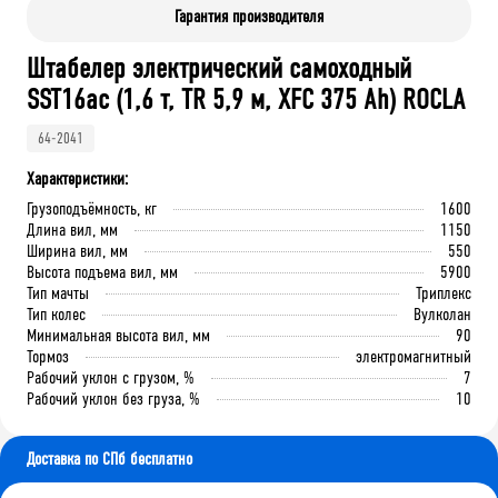
Гарантия производителя
Штабелер электрический самоходный
SST16ac (1,6 т, TR 5,9 м, XFC 375 Ah) ROCLA
64-2041
Характеристики:
Грузоподъёмность, кг
1600
Длина вил, мм
1150
Ширина вил, мм
550
Высота подъема вил, мм
5900
Тип мачты
Триплекс
Тип колес
Вулколан
Минимальная высота вил, мм
90
Тормоз
электромагнитный
Рабочий уклон с грузом, %
7
Рабочий уклон без груза, %
10
Доставка по СПб бесплатно