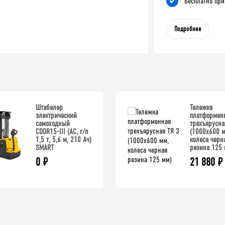
Бесплатно при
Подробнее
Штабелер
Тележка
электрический
платформен
самоходный
трехъярусна
CDDR15-III (AC, г/п
(1000x600 м
1,5 т, 5,6 м, 210 Ач)
колеса черн
SMART
резина 125 
0
₽
21 880
₽