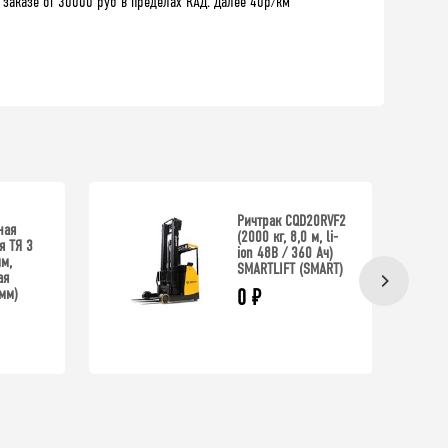
 заказе от 30000 руб в пределах КАД. Далее 40р/км
Ричтрак CQD20RVF2
ная
(2000 кг, 8,0 м, li-
я ТЯ 3
ion 48В / 360 Ач)
м,
SMARTLIFT (SMART)
ая
мм)
0
₽