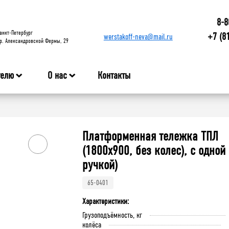
8-8
анкт-Петербург
+7 (8
werstakoff-neva@mail.ru
р. Александровской Фермы, 29
телю
О нас
Контакты
Платформенная тележка ТПЛ
(1800x900, без колес), с одной
ручкой)
65-0401
Характеристики:
Грузоподъёмность, кг
колёса