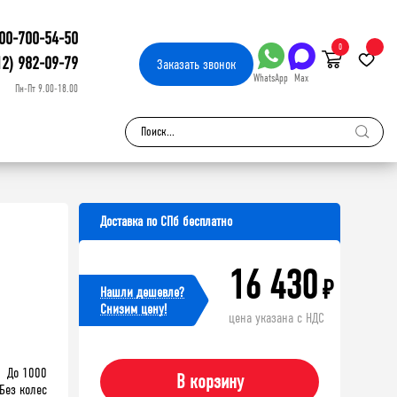
00-700-54-50
0
12) 982-09-79
Заказать
звонок
WhatsApp
Max
Пн-Пт 9.00-18.00
Доставка по СПб бесплатно
16 430
₽
Нашли дешевле?
Cнизим цену!
цена указана с НДС
До 1000
В корзину
Без колес