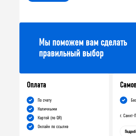
Мы поможем вам сделать
правильный выбор
Оплата
Само
По счету
Бе
Наличными
г. Санкт
Картой (по QR)
Онлайн по ссылке
Подроб