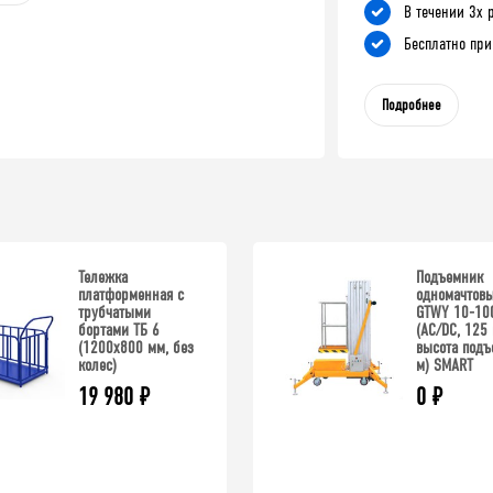
В течении 3х 
Бесплатно при
Подробнее
Тележка
Подъемник
платформенная с
одномачтов
трубчатыми
GTWY 10-10
бортами ТБ 6
(AC/DC, 125 
(1200x800 мм, без
высота подъ
колес)
м) SMART
19 980
₽
0
₽