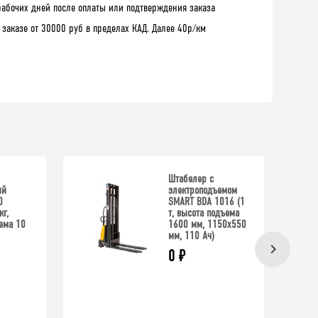
рабочих дней после оплаты или подтверждения заказа
 заказе от 30000 руб в пределах КАД. Далее 40р/км
Штабелер с
ый
электроподъемом
0
SMART BDA 1016 (1
кг,
т, высота подъема
ема 10
1600 мм, 1150x550
мм, 110 Ач)
0
₽