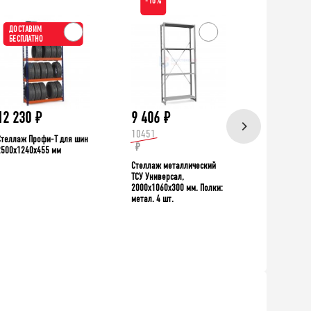
-10%
ДОСТАВИМ
ХИТ!
БЕСПЛАТНО
ДОСТАВИ
БЕСПЛАТН
12 230
₽
9 406
₽
39 335
10451
Стеллаж Профи-Т для шин
Верстак TNC 
₽
2500x1240x455 мм
Стеллаж металлический
ТСУ Универсал,
2000x1060x300 мм. Полки:
метал. 4 шт.