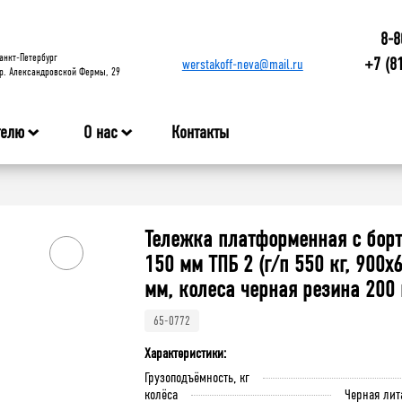
8-8
анкт-Петербург
+7 (8
werstakoff-neva@mail.ru
р. Александровской Фермы, 29
телю
О нас
Контакты
Тележка платформенная с бор
150 мм ТПБ 2 (г/п 550 кг, 900x
мм, колеса черная резина 200
65-0772
Характеристики:
Грузоподъёмность, кг
колёса
Черная лит