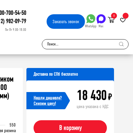
00-700-54-50
0
12) 982-09-79
Заказать
звонок
WhatsApp
Max
Пн-Пт 9.00-18.00
Доставка по СПб бесплатно
тиком
600
18 430
 мм)
₽
Нашли дешевле?
Cнизим цену!
цена указана с НДС
550
В корзину
ая резина