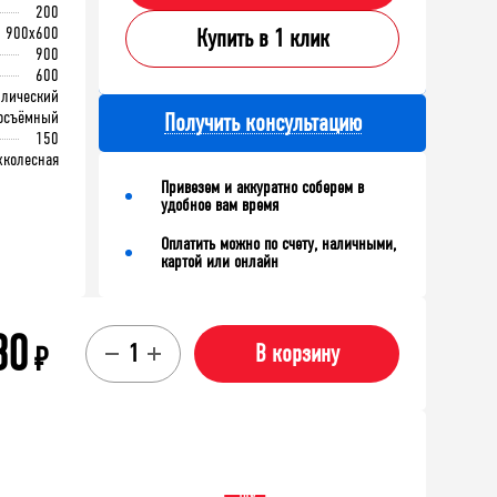
200
900x600
Купить в 1 клик
900
600
ллический
осъёмный
Получить консультацию
150
хколесная
Привезем и аккуратно соберем в
удобное вам время
Оплатить можно по счету, наличными,
картой или онлайн
30
₽
В корзину