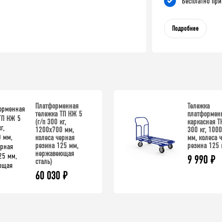
Бесплатно при
Подробнее
Платформенная
Тележка
тележка ТП НЖ 5
платформен
(г/п 300 кг,
каркасная ТК
1200x700 мм,
300 кг, 100
колеса черная
мм, колеса 
резина 125 мм,
резина 125 
нержавеющая
9 990
₽
сталь)
60 030
₽