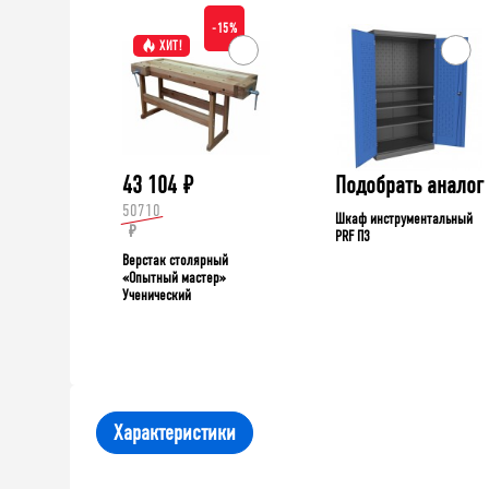
-15%
ХИТ!
43 104
₽
Подобрать аналог
50710
Шкаф инструментальный
₽
PRF П3
Верстак столярный
«Опытный мастер»
Ученический
Характеристики