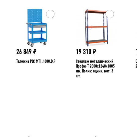
26 849
₽
19 310
₽
Тележка PLC МT1.H800.В.Р
Стеллаж металлический
Профи-Т 2000x1240x1005
мм. Полки: оцинк. мет. 3
шт.