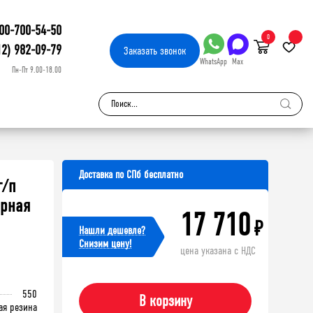
00-700-54-50
0
12) 982-09-79
Заказать
звонок
WhatsApp
Max
Пн-Пт 9.00-18.00
Доставка по СПб бесплатно
г/п
ерная
17 710
₽
Нашли дешевле?
Cнизим цену!
цена указана с НДС
550
В корзину
ая резина