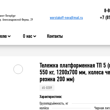
8-8
анкт-Петербург
+7 (8
werstakoff-neva@mail.ru
р. Александровской Фермы, 29
телю
О нас
Контакты
Тележка платформенная ТП 5 (
550 кг, 1200x700 мм, колеса ч
резина 200 мм)
65-0209
Характеристики:
Грузоподъёмность, кг
колёса
Черная лит