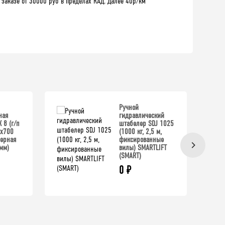
 заказе от 30000 руб в пределах КАД. Далее 40р/км
Ручной
ная
гидравлический
 8 (г/п
штабелер SDJ 1025
0x700
(1000 кг, 2,5 м,
черная
фиксированные
мм)
вилы) SMARTLIFT
(SMART)
0
₽