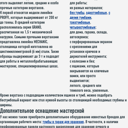
этого выделяют легкие, средние и особо
для работы;
прочные категории верстаков.
из разных материалов;
К первой относятся модели линейки
без тумбы
,
однотумбовые
,
с
PROFFI, которые выдерживают от 200 кг
двумя тумбами
,
до тонны. В средней категории
трехтумбовые
,
расположилась серия GRAND,
четырехтумбовые
;
рассчитанная на 1,5 т механической
для дома, гаража, склада,
нагрузки. Самыми прочными верстаками
автосервиса;
представлена линейка MECHANIC,
с перфорированным экраном
столешница которой изготовлена из
с креплениями для
шестимиллиметровой (6 мм) стали. Такие
установки крючков и
образцы выдерживают до 3 т и подходят
держателей инструмента;
для работы в металлообрабатывающих
с колесами и без;
мастерских, специализированных цехах.
с ящиками, которые
закрываются на ключевые
замки, или просто
выдвигаются;
легкого, среднего или
тяжелого веса, усиленные.
Кроме верстака с подходящим количеством ящиков и тумб, можно подобрать
бестумбовый вариант или стол нужной высоты со столешницей необходимых глубины и
ширины.
Дополнительное оснащение мастерской
У нас можно также приобрести дополнительное оборудование известных брендов для
организации рабочего места:
тумбы в гараж для хранения
. В частности, в наличии
перфорированные панели настенного закрепления для хранения ручного и