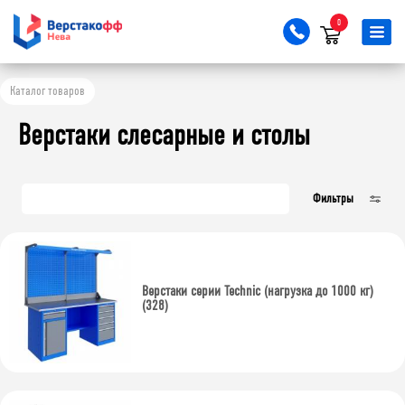
0
Ширина, мм
Каталог товаров
700
1000
1200
Верстаки слесарные и столы
1400
1500
1600
1800
2000
2200
Фильтры
2400
Глубина, мм
700
743
Верстаки серии Technic (нагрузка до 1000 кг)
(328)
Тип столешницы
Фанера 24 мм + 1 мм цинк
Фанера 40 мм