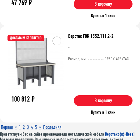
47 769
₽
В корзину
Купить в 1 клик
Верстак FBK 1552.111.2-2
ДОСТАВИМ БЕСПЛАТНО
-
Размер, мм:
1980x1493x743
100 812
₽
В корзину
Купить в 1 клик
Первая
«
1
2
3
4
5
»
Последняя
Приветствуем Вас на сайте производителя металлической мебели
Верстакофф-Нева
!
Мы рады предложить Вам широкий выбор металлических верстаков, включая