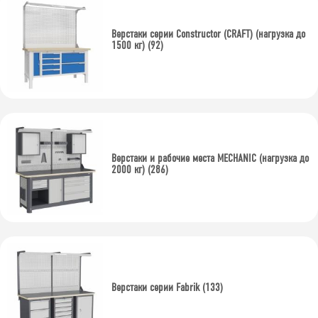
Фанера 40мм + 5мм металл
Верстаки серии Constructor (CRAFT) (нагрузка до
2 мм. сталь
1500 кг) (92)
Количество тумб
0
1
2
3
4
Верстаки и рабочие места MECHANIC (нагрузка до
2000 кг) (286)
Наличие экрана
Без экрана
С 1 экраном
С 2 экранами
с 2 экранами и подсветкой
Верстаки серии Fabrik (133)
Нагрузка на верстак