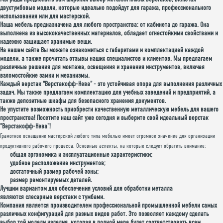
двухтумбовые модели, которые идеально подойдут для гаража, профессионального
использования или для мастерской.
Наша мебель предназначена для любого пространства: от кабинета до гаража. Она
выполнена из высококачественных материалов, обладает огнестойкими свойствами и
надежно защищает хранимые вещи.
На нашем сайте Вы можете ознакомиться с габаритами и комплектацией каждой
модели, а также прочитать отзывы наших специалистов и клиентов. Мы предлагаем
различные решения для монтажа, освещения и хранения инструментов, включая
взломостойкие замки и механизмы.
Каждый верстак "Верстакофф-Нева" - это устойчивая опора для выполнения различных
задач. Мы также предлагаем комплектацию для учебных заведений и предприятий, а
также депозитные шкафы для безопасного хранения документов.
Не упустите возможность приобрести качественную металлическую мебель для вашего
пространства! Посетите наш сайт уже сегодня и выберите свой идеальный верстак
"Верстакофф-Нева"!
Грамотное оснащение мастерской любого типа мебелью имеет огромное значение для организации
продуктивного рабочего процесса. Основные аспекты, на которые следует обратить внимание:
общая эргономика и эксплуатационные характеристики;
удобное расположение инструментов;
достаточный размер рабочей зоны;
размер ремонтируемых деталей.
Лучшим вариантом для обеспечения условий для обработки металла
являются слесарные верстаки с тумбами.
Компания является производителем профессиональной промышленной мебели самых
различных конфигураций для разных видов работ. Это позволяет каждому сделать
выбор той модели изделия, которая в полной мере будет соответствовать всем