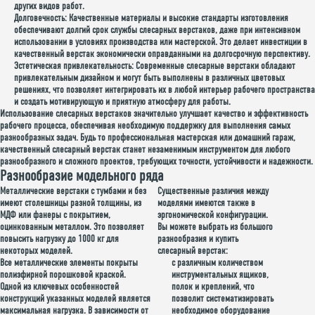
других видов работ.
Долговечность:
Качественные материалы и высокие стандарты изготовления
обеспечивают долгий срок службы слесарных верстаков, даже при интенсивном
использовании в условиях производства или мастерской. Это делает инвестиции в
качественный верстак экономически оправданными на долгосрочную перспективу.
Эстетическая привлекательность:
Современные слесарные верстаки обладают
привлекательным дизайном и могут быть выполнены в различных цветовых
решениях, что позволяет интегрировать их в любой интерьер рабочего пространства
и создать мотивирующую и приятную атмосферу для работы.
Использование слесарных верстаков значительно улучшает качество и эффективность
рабочего процесса, обеспечивая необходимую поддержку для выполнения самых
разнообразных задач.
Будь то профессиональная мастерская или домашний гараж,
качественный слесарный верстак станет незаменимым инструментом для лю
бого
разнообразного и сложного проектов, требующих точности, устойчивости и надежности.
Разнообразие модельного ряда
Металлические верстаки с тумбами и без
Существенные различия между
имеют столешницы разной толщины, из
моделями имеются также в
МДФ или фанеры с покрытием,
эргономической конфигурации.
оцинкованным металлом. Это позволяет
Вы можете выбрать из большого
повысить нагрузку до 1000 кг для
разнообразия и купить
некоторых моделей.
слесарный верстак:
Все металлические элементы покрыты
с различным количеством
полиэфирной порошковой краской.
инструментальных ящиков,
Одной из ключевых особенностей
полок и креплений, что
конструкций указанных моделей является
позволит систематизировать
максимальная нагрузка. В зависимости от
необходимое оборудование