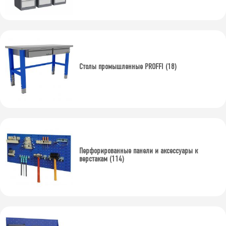
300
700
1000
1500
2000
3000
Наличие колёс
Столы промышленные PROFFI (18)
без колёс ( стационарный)
на колесах (мобильный)
Тип тумбы 1
с дверцей
Перфорированные панели и аксессуары к
с дверцей и выдвижным ящиком
верстакам (114)
с ящиками
3 ящика
4 ящика
5 ящиков