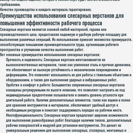
требованиям.
Качество производства и каждого материала гарантировано.
Преимущества использования слесарных верстаков для
повышения эффективности рабочего процесса
Слесарные верстаки являются основой любой мастерской, гаража или
производственного цеха, предоставляя надежную и удобную рабочую площадку для
выполнения различных операций. Их использование приносит множество преимуществ,
способствующих повышению производительности труда, организации рабочего
пространства и улучшению качества выполнения работ.
Вот основные преимущества использования слесарных верстаков:
Прочность и надежность:
Слесарные верстаки изготавливаются из
высококачественных материалов, таких как усиленная сталь и прочная древесина,
что обеспечивает их высокую устойчивость к механическим повреждениям и
деформациям. Это позволяет использовать их для работы с тяжелыми объектами и
оборудованием, а также для выполнения ударных и вибрационных работ.
Удобство и комфорт в работе:
Большинство современных слесарных верстаков
оснащены регулируемыми по высоте ножками, что позволяет настроить их под
индивидуальные предпочтения пользователя и снизить уровень усталости при
длительной работе. Наличие дополнительных элементов, таких как ящики и полки
для хранения инструментов и материалов, обеспечивает удобный доступ к
необходимым ресурсам и помогает поддерживать порядок на рабочем месте.
Многофункциональность:
Слесарные верстаки предлагают широкие возможности
для выполнения разнообразных работ благодаря наличию тисков, дополнительных
рабочих поверхностей и модулей для установки инструментов. Это делает их
универсальным решением для выполнения слесарных, столярных, монтажных и