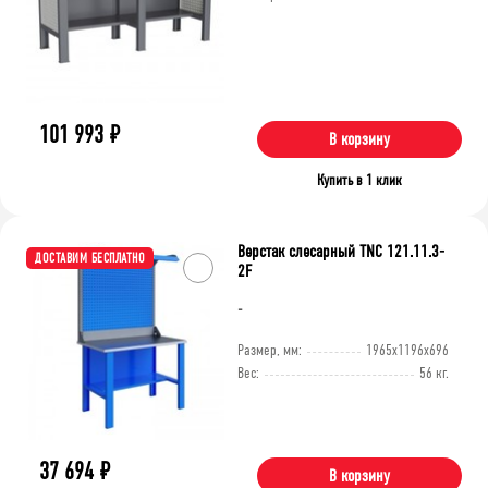
101 993
₽
В корзину
Купить в 1 клик
Верстак слесарный TNC 121.11.3-
ДОСТАВИМ БЕСПЛАТНО
2F
-
Размер, мм:
1965x1196x696
Вес:
56 кг.
37 694
₽
В корзину