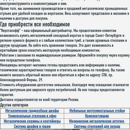
электроинструмента и комплектующие к ним.
Кроме того, мы занимаемся производством и продажей металлических промышленных
стульев для удобной посадки за верстаком. Весь ассортимент представлен в магазине в
наличии и доступен для покупки.
Где приобрести все необходимое
"Верстакофф" – наш официальный дистрибьютор. Мы предоставляем клиентам
возможность купить металлический слесарный верстак в городе Санкт-Петербурге и
регионе нужного формата и с любым количеством тумб, а также архивные стеллажи и
другую продукцию. На сайте есть сравнение товаров. Это дает возможность в
кратчайшие сроки оснастить мастерскую необходимым комплектом.
Работаем с заказами по индивидуальным размерам. Оформляйте покупку через корзину
или посредством телефона.
Менеджеры интернет-магазина готовы предоставить всю информацию о наличии,
технических характеристиках товаров и ответить на вопросы по телефону. Вы также
можете заказать обратный звонок или обратиться в офис по адресу: СПб, пр.
Александровской Фермы, 29.
Стоимость оборудования достаточно невысокая, благодаря чему оснащение становится
более доступным для широкого круга потребителей. На все товары предоставляется
гарантия.
Доставка осуществляется по всей территории России.
Другие категории
Металлические гардеробные шкафы
Мобильные инструментальные стойки
Универсальные стеллажи в офис
Комплектующие
Металлические корзины и контейнеры
Медицинские металлические аптечки
Система шкафов в гараж
Системы стеллажей для склада