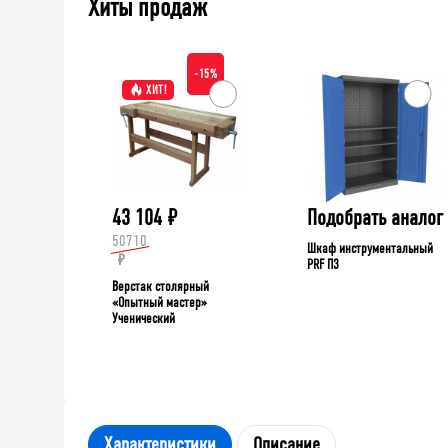
Хиты продаж
-15%
ХИТ!
43 104
₽
Подобрать аналог
50710
Шкаф инструментальный
₽
PRF П3
Верстак столярный
«Опытный мастер»
Ученический
Характеристики
Описание