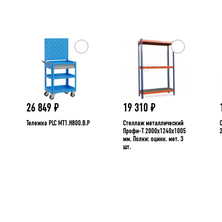
26 849
₽
19 310
₽
Тележка PLC МT1.H800.В.Р
Стеллаж металлический
Профи-Т 2000x1240x1005
мм. Полки: оцинк. мет. 3
шт.