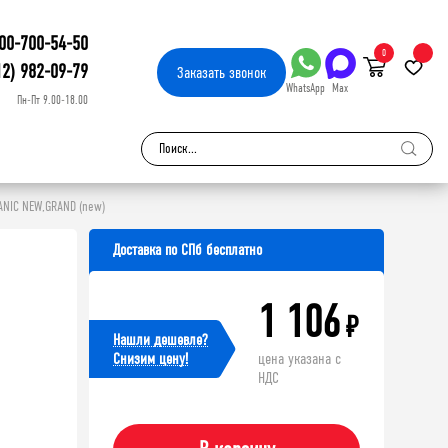
00-700-54-50
0
12) 982-09-79
Заказать
звонок
WhatsApp
Max
Пн-Пт 9.00-18.00
ANIC NEW,GRAND (new)
Доставка по СПб бесплатно
1 106
₽
Нашли дешевле?
Cнизим цену!
цена указана с
НДС