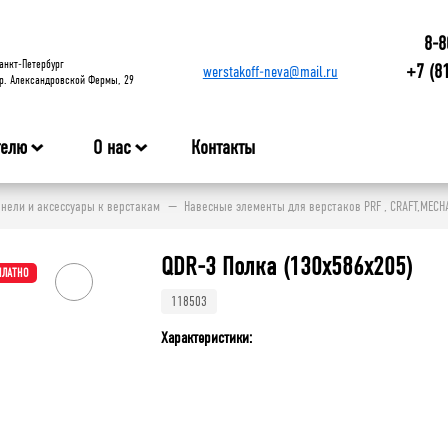
8-8
анкт-Петербург
+7 (8
werstakoff-neva@mail.ru
р. Александровской Фермы, 29
телю
О нас
Контакты
нели и аксессуары к верстакам
Навесные элементы для верстаков PRF , CRAFT,MECH
QDR-3 Полка (130х586х205)
ПЛАТНО
118503
Характеристики: