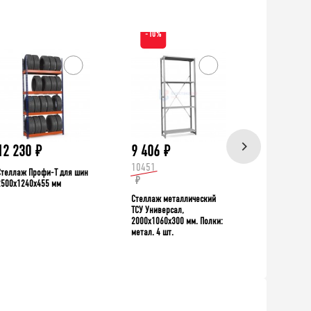
-10%
ХИТ!
12 230
₽
9 406
₽
39 335
10451
Стеллаж Профи-Т для шин
Верстак TNC 
₽
2500x1240x455 мм
Стеллаж металлический
ТСУ Универсал,
2000x1060x300 мм. Полки:
метал. 4 шт.