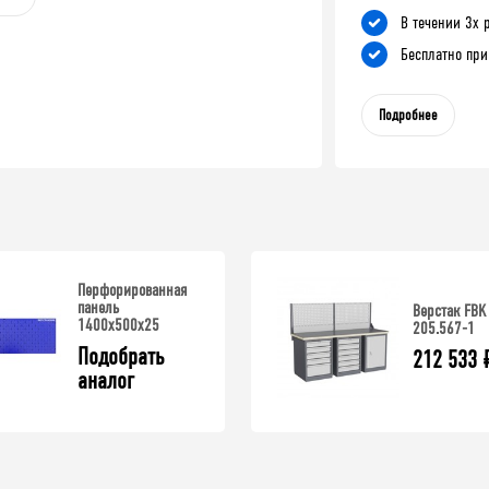
В течении 3х 
Бесплатно при
Подробнее
Перфорированная
панель
Верстак FBK
1400х500х25
205.567-1
Подобрать 
212 533
аналог