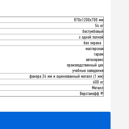
870x1200x700 мм
54 кг
бестумбовый
с одной полкой
без экрана
мастерская
гараж
автосервис
производственный цех
учебные заведения
фанера 24 мм и оцинкованный металл (1 мм)
600 кг
Металл
Верстакофф ®