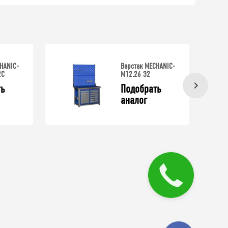
HANIC-
Верстак MECHANIC-
2С
М12.26 Э2
ь 
Подобрать 
аналог
Закажите
звонок