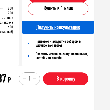
Купить в 1 клик
1200
700
1 мм цинк
ез экрана
Получить консультацию
600
ионарный)
Привезем и аккуратно соберем в
удобное вам время
Оплатить можно по счету, наличными,
картой или онлайн
37
₽
В корзину