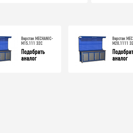
Верстак MECHANIC-
Верстак MEC
М15.111 Э2С
М20.1111 Э
Подобрать 
Подобрат
аналог
аналог