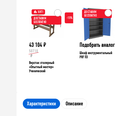
ХИТ!
ДОСТАВИМ
БЕСПЛАТНО
-15%
ДОСТАВИМ
БЕСПЛАТНО
43 104
₽
Подобрать аналог
50710
Шкаф инструментальный
₽
PRF П3
Верстак столярный
«Опытный мастер»
Ученический
Характеристики
Описание