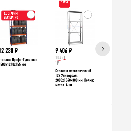
-10%
ДОСТАВИМ
ХИТ!
БЕСПЛАТНО
ДОСТАВИ
БЕСПЛАТН
12 230
₽
9 406
₽
39 335
10451
Стеллаж Профи-Т для шин
Верстак TNC 
₽
2500x1240x455 мм
Стеллаж металлический
ТСУ Универсал,
2000x1060x300 мм. Полки:
метал. 4 шт.