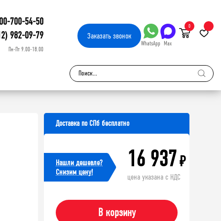
00-700-54-50
0
12) 982-09-79
Заказать
звонок
WhatsApp
Max
Пн-Пт 9.00-18.00
Доставка по СПб бесплатно
16 937
₽
Нашли дешевле?
Cнизим цену!
цена указана с НДС
В корзину