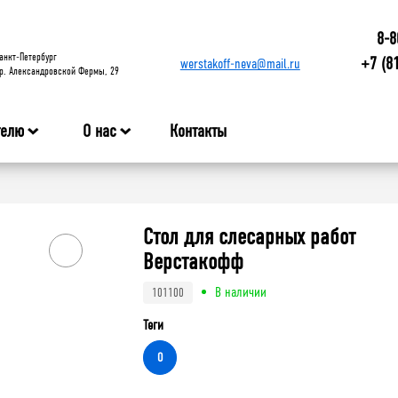
8-8
анкт-Петербург
+7 (8
werstakoff-neva@mail.ru
р. Александровской Фермы, 29
телю
О нас
Контакты
а
Стол для слесарных работ
Верстакофф
В наличии
101100
Теги
O