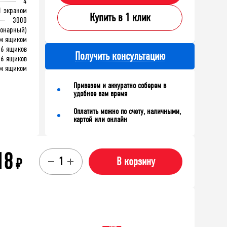
4
1 экраном
Купить в 1 клик
3000
ионарный)
м ящиком
6 ящиков
Получить консультацию
6 ящиков
м ящиком
Привезем и аккуратно соберем в
удобное вам время
Оплатить можно по счету, наличными,
картой или онлайн
18
₽
В корзину