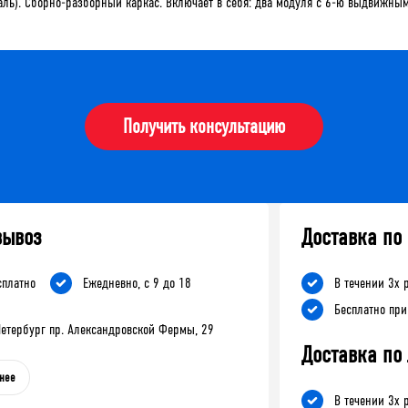
аль). Сборно-разборный каркас. Включает в себя: два модуля с 6-ю выдвижн
Получить консультацию
вывоз
Доставка по
сплатно
Ежедневно, с 9 до 18
В течении 3х 
Бесплатно при
-Петербург пр. Александровской Фермы, 29
Доставка по
нее
В течении 3х 