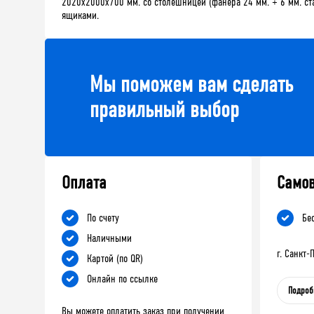
2020х2000х700 мм. со столешницей (фанера 24 мм. + 6 мм. ст
ящиками.
Мы поможем вам сделать
правильный выбор
Оплата
Само
По счету
Бе
Наличными
г. Санкт
Картой (по QR)
Онлайн по ссылке
Подроб
Вы можете оплатить заказ при получении