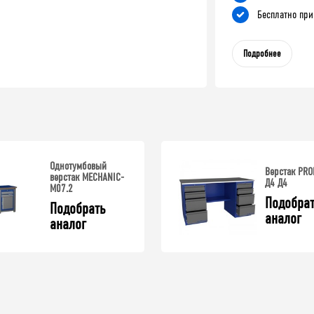
Бесплатно при
Подробнее
Однотумбовый
Верстак PRO
верстак MECHANIC-
Д4 Д4
М07.2
Подобрат
Подобрать 
аналог
аналог