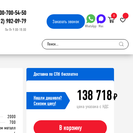
00-700-54-50
0
12) 982-09-79
Заказать
звонок
WhatsApp
Max
Пн-Пт 9.00-18.00
Доставка по СПб бесплатно
138 718
₽
Нашли дешевле?
Cнизим цену!
цена указана с НДС
2000
700
В корзину
мм металл