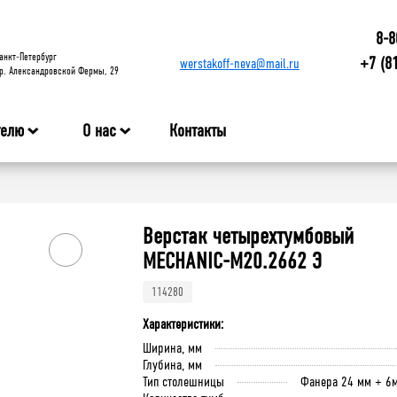
8-8
анкт-Петербург
+7 (8
werstakoff-neva@mail.ru
р. Александровской Фермы, 29
телю
О нас
Контакты
а
Верстак четырехтумбовый
MECHANIC-М20.2662 Э
114280
Характеристики:
Ширина, мм
Глубина, мм
Тип столешницы
Фанера 24 мм + 6