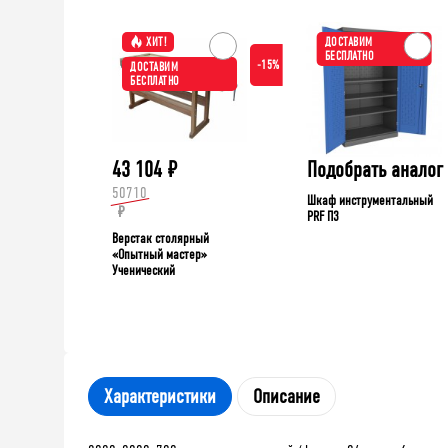
ХИТ!
ДОСТАВИМ
БЕСПЛАТНО
-15%
ДОСТАВИМ
БЕСПЛАТНО
43 104
₽
Подобрать аналог
50710
Шкаф инструментальный
₽
PRF П3
Верстак столярный
«Опытный мастер»
Ученический
Характеристики
Описание