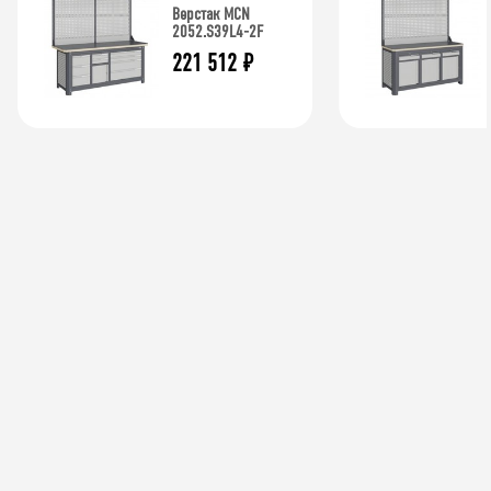
Верстак MCN
2052.S39L4-2F
221 512
₽