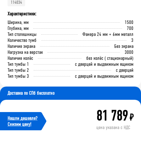
114034
Характеристики:
Ширина, мм
1500
Глубина, мм
700
Тип столешницы
Фанера 24 мм + 6мм металл
Количество тумб
3
Наличие экрана
Без экрана
Нагрузка на верстак
3000
Наличие колёс
без колёс ( стационарный)
Тип тумбы 1
с дверцей и выдвижным ящиком
Тип тумбы 2
с дверцей
Тип тумбы 3
с дверцей и выдвижным ящиком
Доставка по СПб бесплатно
81 789
₽
Нашли дешевле?
Cнизим цену!
цена указана с НДС