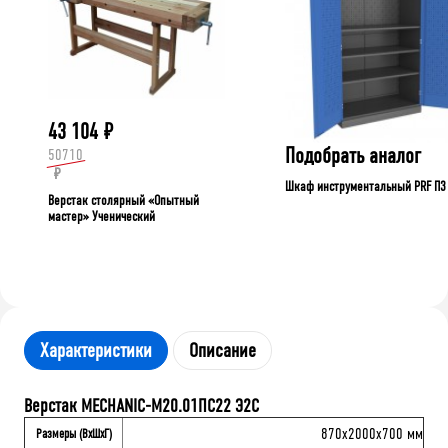
43 104
₽
Подобрать аналог
50710
₽
Шкаф инструментальный PRF П3
Верстак столярный «Опытный
мастер» Ученический
Характеристики
Описание
Верстак MECHANIC-М20.01ПС22 Э2С
870x2000x700 мм
Размеры (ВхШхГ)