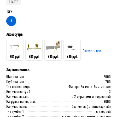
114070
Теги
3
Аксессуары
Показать все
650 руб.
650 руб.
650 руб.
650 руб.
Характеристики:
Держатель для ключей
Держатель универсальный
Держатель для отверток
Держатель для бумажных
Ширина, мм
2000
Верстакофф
Верстакофф
Верстакофф
полотенец Верстакофф
Глубина, мм
700
Тип столешницы
Фанера 24 мм + 6мм металл
Количество тумб
3
Наличие экрана
с 2 экранами и подсветкой
В корзину
В корзину
В корзину
Нагрузка на верстак
3000
В корзину
Наличие колёс
без колёс ( стационарный)
Тип тумбы 1
с дверцей
Тип тумбы 2
с дверцей и выдвижным ящиком