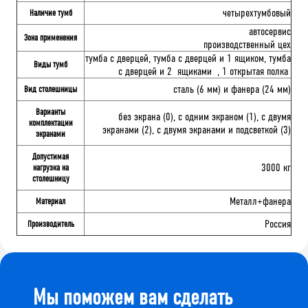
четырехтумбовый
Наличие тумб
автосервис
Зона применения
производственный цех
тумба с дверцей, тумба с дверцей и 1 ящиком, тумба
Виды тумб
с дверцей и 2 ящиками , 1 открытая полка
сталь (6 мм) и фанера (24 мм)
Вид столешницы
Варианты
без экрана (0), с одним экраном (1), с двумя
комплектации
экранами (2), с двумя экранами и подсветкой (3)
экранами
Допустимая
3000 кг
нагрузка на
столешницу
Металл+фанера
Материал
Россия
Производитель
Мы поможем вам сделать