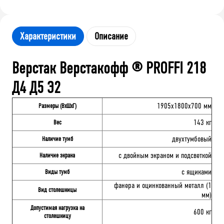
Характеристики
Описание
Верстак Верстакофф ® PROFFI 218
Д4 Д5 Э2
1905x1800x700 мм
Размеры (ВхШхГ)
143 кг
Вес
двухтумбовый
Наличие тумб
с двойным экраном и подсветкой
Наличие экрана
с ящиками
Виды тумб
фанера и оцинкованный металл (1
Вид столешницы
мм)
Допустимая нагрузка на
600 кг
столешницу