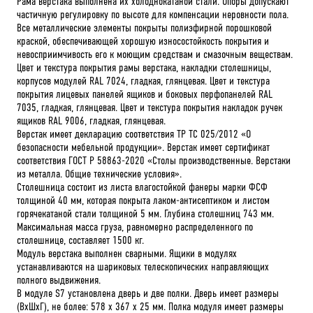
Рама верстака выполнена их холоднокатаной стали. Опоры допускают
частичную регулировку по высоте для компенсации неровности пола.
Все металлические элементы покрыты полиэфирной порошковой
краской, обеспечивающей хорошую износостойкость покрытия и
невосприимчивость его к моющим средствам и смазочным веществам.
Цвет и текстура покрытия рамы верстака, накладки столешницы,
корпусов модулей RAL 7024, гладкая, глянцевая. Цвет и текстура
покрытия лицевых панелей ящиков и боковых перфопанелей RAL
7035, гладкая, глянцевая. Цвет и текстура покрытия накладок ручек
ящиков RAL 9006, гладкая, глянцевая.
Верстак имеет декларацию соответствия ТР ТС 025/2012 «О
безопасности мебельной продукции». Верстак имеет сертификат
соответствия ГОСТ Р 58863-2020 «Столы производственные. Верстаки
из металла. Общие технические условия».
Столешница состоит из листа влагостойкой фанеры марки ФСФ
толщиной 40 мм, которая покрыта лаком-антисептиком и листом
горячекатаной стали толщиной 5 мм. Глубина столешниц 743 мм.
Максимальная масса груза, равномерно распределенного по
столешнице, составляет 1500 кг.
Модуль верстака выполнен сварными. Ящики в модулях
устанавливаются на шариковых телескопических направляющих
полного выдвижения.
В модуле S7 установлена дверь и две полки. Дверь имеет размеры
(ВхШхГ), не более: 578 х 367 х 25 мм. Полка модуля имеет размеры