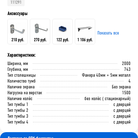
111291
Аксессуары
Показать все
210 руб.
270 руб.
122 руб.
1 106 руб.
Характеристики:
Крючок 80 мм.
Крючок 125 мм.
Лоток складской 165х100х75
QDR-3 Полка (130х586х205)
Ширина, мм
2000
мм
Глубина, мм
743
Тип столешницы
Фанера 40мм + 5мм металл
Количество тумб
4
В корзину
В корзину
Наличие экрана
Без экрана
В корзину
В корзину
Нагрузка на верстак
1500
Наличие колёс
без колёс ( стационарный)
Тип тумбы 1
с дверцей
Тип тумбы 2
с дверцей
Тип тумбы 3
с дверцей
Тип тумбы 4
с дверцей