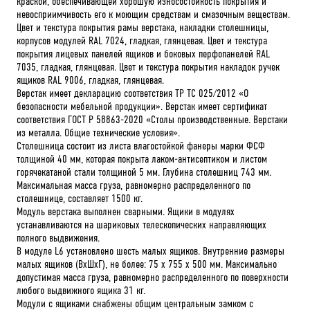
краской, обеспечивающей хорошую износостойкость покрытия и
невосприимчивость его к моющим средствам и смазочным веществам.
Цвет и текстура покрытия рамы верстака, накладки столешницы,
корпусов модулей RAL 7024, гладкая, глянцевая. Цвет и текстура
покрытия лицевых панелей ящиков и боковых перфопанелей RAL
7035, гладкая, глянцевая. Цвет и текстура покрытия накладок ручек
ящиков RAL 9006, гладкая, глянцевая.
Верстак имеет декларацию соответствия ТР ТС 025/2012 «О
безопасности мебельной продукции». Верстак имеет сертификат
соответствия ГОСТ Р 58863-2020 «Столы производственные. Верстаки
из металла. Общие технические условия».
Столешница состоит из листа влагостойкой фанеры марки ФСФ
толщиной 40 мм, которая покрыта лаком-антисептиком и листом
горячекатаной стали толщиной 5 мм. Глубина столешниц 743 мм.
Максимальная масса груза, равномерно распределенного по
столешнице, составляет 1500 кг.
Модуль верстака выполнен сварными. Ящики в модулях
устанавливаются на шариковых телескопических направляющих
полного выдвижения.
В модуле L6 установлено шесть малых ящиков. Внутренние размеры
малых ящиков (ВхШхГ), не более: 75 х 755 х 500 мм. Максимально
допустимая масса груза, равномерно распределенного по поверхности
любого выдвижного ящика 31 кг.
Модули с ящиками снабжены общим центральным замком с