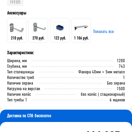
111121
Аксессуары
Показать все
210 руб.
270 руб.
122 руб.
1 106 руб.
Характеристики:
Крючок 80 мм.
Крючок 125 мм.
Лоток складской 165х100х75
QDR-3 Полка (130х586х205)
Ширина, мм
1200
мм
Глубина, мм
743
Тип столешницы
Фанера 40мм + 5мм металл
Количество тумб
1
В корзину
В корзину
Наличие экрана
Без экрана
В корзину
В корзину
Нагрузка на верстак
1500
Наличие колёс
без колёс ( стационарный)
Тип тумбы 1
6 ящиков
Доставка по СПб бесплатно