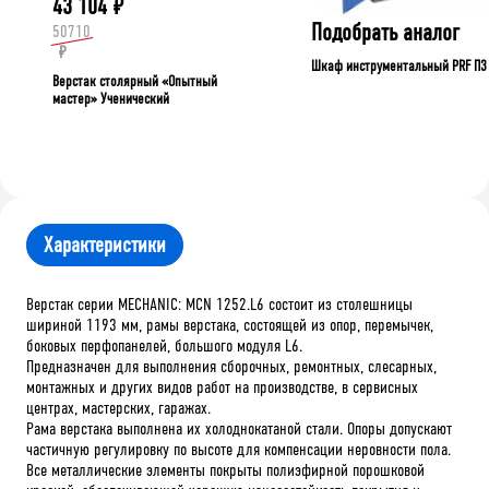
43 104
₽
Подобрать аналог
50710
₽
Шкаф инструментальный PRF П3
Верстак столярный «Опытный
мастер» Ученический
Характеристики
Верстак серии MECHANIC: MCN 1252.L6 состоит из столешницы
шириной 1193 мм, рамы верстака, состоящей из опор, перемычек,
боковых перфопанелей, большого модуля L6.
Предназначен для выполнения сборочных, ремонтных, слесарных,
монтажных и других видов работ на производстве, в сервисных
центрах, мастерских, гаражах.
Рама верстака выполнена их холоднокатаной стали. Опоры допускают
частичную регулировку по высоте для компенсации неровности пола.
Все металлические элементы покрыты полиэфирной порошковой