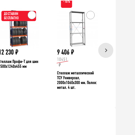
-10%
ДОСТАВИМ
ХИТ!
БЕСПЛАТНО
ДОСТАВИ
БЕСПЛАТН
12 230
₽
9 406
₽
39 335
10451
Стеллаж Профи-Т для шин
Верстак TNC 
₽
2500x1240x455 мм
Стеллаж металлический
ТСУ Универсал,
2000x1060x300 мм. Полки:
метал. 4 шт.