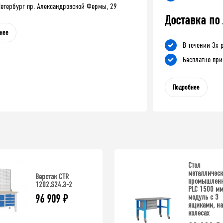
-Петербург пр. Александровской Фермы, 29
Доставка по
нее
В течении 3х 
Бесплатно при
Подробнее
Стол
металличес
Верстак CTR
промышлен
1202.S24.3-2
PLC 1500 м
модуль с 3
96 909
₽
ящиками, на
колесах