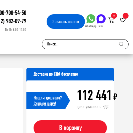
00-700-54-50
0
12) 982-09-79
Заказать
звонок
WhatsApp
Max
Пн-Пт 9.00-18.00
Доставка по СПб бесплатно
112 441
₽
Нашли дешевле?
Cнизим цену!
цена указана с НДС
В корзину