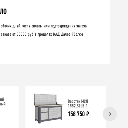
 ЛО
рабочих дней после оплаты или подтверждения заказа
 заказе от 30000 руб в пределах КАД. Далее 40р/км
кий
Верстак MCN
ный
1552.S9L5-1
м
158 750
₽