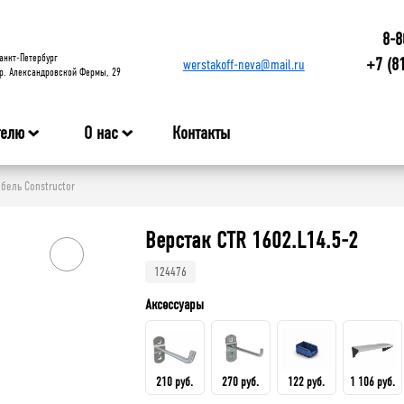
8-8
анкт-Петербург
+7 (8
werstakoff-neva@mail.ru
р. Александровской Фермы, 29
телю
О нас
Контакты
бель Constructor
Верстак CTR 1602.L14.5-2
124476
Аксессуары
210 руб.
270 руб.
122 руб.
1 106 руб.