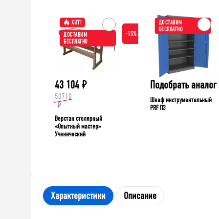
ХИТ!
ДОСТАВИМ
БЕСПЛАТНО
-15%
ДОСТАВИМ
БЕСПЛАТНО
43 104
₽
Подобрать аналог
50710
Шкаф инструментальный
₽
PRF П3
Верстак столярный
«Опытный мастер»
Ученический
Характеристики
Описание