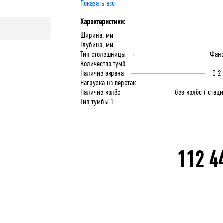
Показать все
Крючок 80 мм.
Крючок 125 мм.
Лоток складской 1
QDR-3 По
Характеристики:
мм
Ширина, мм
Глубина, мм
Тип столешницы
Фане
В корзину
Количество тумб
В 
В корзину
Наличие экрана
С 2
Нагрузка на верстак
Наличие колёс
без колёс ( стац
Тип тумбы 1
112 4