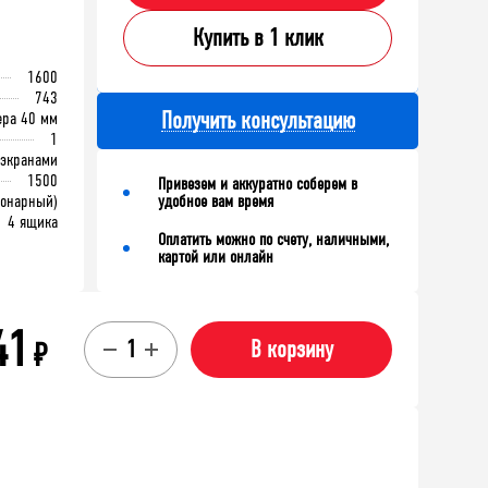
65х100х75
лка (130х586х205)
Купить в 1 клик
1600
743
Получить консультацию
ра 40 мм
В корзину
1
корзину
 экранами
1500
Привезем и аккуратно соберем в
ионарный)
удобное вам время
4 ящика
Оплатить можно по счету, наличными,
картой или онлайн
41
₽
В корзину