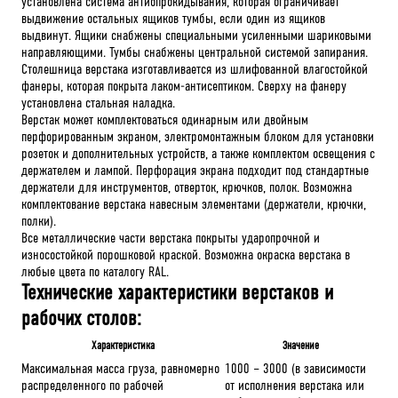
установлена система антиопрокидывания, которая ограничивает
выдвижение остальных ящиков тумбы, если один из ящиков
выдвинут. Ящики снабжены специальными усиленными шариковыми
направляющими. Тумбы снабжены центральной системой запирания.
Столешница верстака изготавливается из шлифованной влагостойкой
фанеры, которая покрыта лаком-антисептиком. Сверху на фанеру
установлена стальная наладка.
Верстак может комплектоваться одинарным или двойным
перфорированным экраном, электромонтажным блоком для установки
розеток и дополнительных устройств, а также комплектом освещения с
держателем и лампой. Перфорация экрана подходит под стандартные
держатели для инструментов, отверток, крючков, полок. Возможна
комплектование верстака навесным элементами (держатели, крючки,
полки).
Все металлические части верстака покрыты ударопрочной и
износостойкой порошковой краской. Возможна окраска верстака в
любые цвета по каталогу RAL.
Технические характеристики верстаков и
рабочих столов:
Характеристика
Значение
Максимальная масса груза, равномерно
1000 – 3000 (в зависимости
распределенного по рабочей
от исполнения верстака или