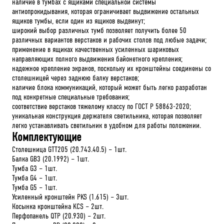
наличие в тумбах с ящиками специальной системы
антиопрокидывания, которая ограничивает выдвижение остальных
ящиков тумбы, если один из ящиков выдвинут;
широкий выбор различных тумб позволяет получить более 50
различных вариантов верстаков и рабочих столов под любые задачи;
применение в ящиках качественных усиленных шариковых
направляющих полного выдвижения байонетного крепления;
надежное крепление экранов, поскольку их кронштейны соединены со
столешницей через заднюю балку верстаков;
наличие блока коммуникаций, который может быть легко разработан
под конкретные специальные требования;
соответствие верстаков тяжелому классу по ГОСТ Р 58863-2020;
уникальная конструкция держателя светильника, которая позволяет
легко устанавливать светильник в удобном для работы положении.
Комплектующие
Столешница GTT205 (20.743.40.5) – 1шт.
Балка GB3 (20.1992) – 1шт.
Тумба G3 – 1шт.
Тумба G4 – 1шт.
Тумба G5 – 1шт.
Усиленный кронштейн PKS (1.615) – 3шт.
Косынка кронштейна KCS – 2шт.
Перфопанель QTP (20.930) – 2шт.