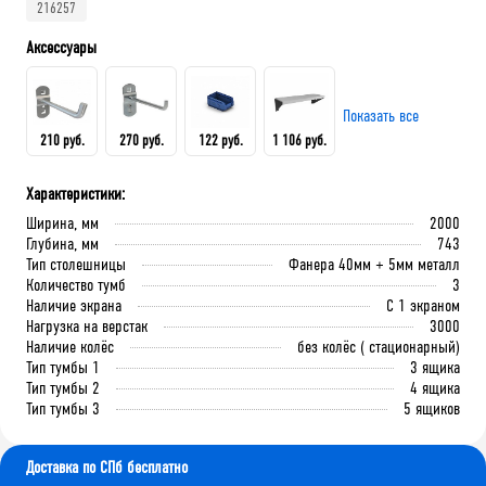
216257
Аксессуары
Показать все
210 руб.
270 руб.
122 руб.
1 106 руб.
Характеристики:
Крючок 80 мм.
Крючок 125 мм.
Лоток складской 165х100х75
QDR-3 Полка (130х586х205)
Ширина, мм
2000
мм
Глубина, мм
743
Тип столешницы
Фанера 40мм + 5мм металл
Количество тумб
3
В корзину
В корзину
Наличие экрана
С 1 экраном
В корзину
В корзину
Нагрузка на верстак
3000
Наличие колёс
без колёс ( стационарный)
Тип тумбы 1
3 ящика
Тип тумбы 2
4 ящика
Тип тумбы 3
5 ящиков
Доставка по СПб бесплатно