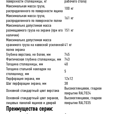
поверхности столешницы, кг
рабочего стола)
Максимальная масса груза,
100 кг
распределенного по поверхности ящика
Максимальная масса груза,
161 кг
распределенного по поверхности полки
Максимально допустимая масса
размещаемого груза на экране (при его
151 кг
наличии)
Максимально допустимая масса
хранимого груза на навесной усиленной
41 кг
полке экрана
Глубина верстака, не более, мм
745
Фактическая глубина столешницы, мм
743
Толщина столешницы, мм
40
Толщина стальной накладки на
5
столешницу, мм
Перфорация экрана, мм
12х12
Шаг перфорации экрана, мм
38
Высокоглянцевое, гладкое
Основной стандартный цвет верстака
покрытие RAL7024
Основной стандартный цвет экранов,
Высокоглянцевое, гладкое
лицевых панелей ящиков и дверей
покрытие RAL7035
Преимущества серии: