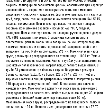
габаритного инструмента и оснастки. Все металлические элементы
покрыты полиэфирной порошковой краской, обеспечивающей хорошую
износостойкость покрытия и невосприимчивость его к моющим
средствам и смазочным веществам. Цвет и текстура покрытия корпуса
тумб, опор, полки-стенки, экранов и комплектов освещения RAL 5015,
гладкая, полуматовая. Цвет и текстура покрытия ящиков и дверок
верстака, кронштейнов экранов и косынок RAL 7037, гладкая,
глянцевая. Цвет и текстура покрытия накладок ручек ящиков и дверок
RAL 9006, гладкая, глянцевая. Столешница состоит из листа
влагостойкой фанеры марки ФСФ толщиной 24 мм, которая покрыта
лаком-антисептиком и листом оцинкованной холоднокатаной стали
толщиной 1,2 мм. Глубина столешниц 696 мм. Максимальная масса
груза, равномерно распределенного по столешнице - 1000 кг. Тумбы
верстаков выполнены сварными. Ящики в тумбах устанавливаются на
шариковых телескопических направляющих полного выдвижения. В
тумбе P3 установлено три больших ящика. Внутренние размеры
больших ящиков (ВхШхГ), не более: 222 х 397 х 520 мм. Тумбы с
ящиками снабжены общим центральным замком с поворотом ригеля
180 градусов и подпружиненной тягой. В комплекте два ключа с
каждой тумбой. Максимально допустимая масса груза, равномерно
распределенного по поверхности любого выдвижного ящика 30 кг (при
установке в большой ящик двух пар направляющих 50 кг).
Максимальная масса груза, распределенного по поверхности полки и
полки стенки - 30 кг. Верстак имеет декларацию соответствия ТР ТС