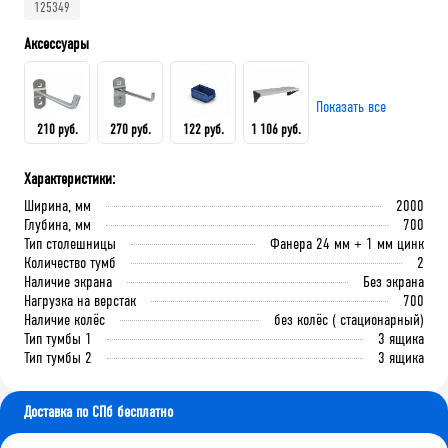
125349
Аксессуары
Показать все
210 руб.
270 руб.
122 руб.
1 106 руб.
Характеристики:
Крючок 80 мм.
Крючок 125 мм.
Лоток складской 165х100х75
QDR-3 Полка (130х586х205)
Ширина, мм
2000
мм
Глубина, мм
700
Тип столешницы
Фанера 24 мм + 1 мм цинк
Количество тумб
2
В корзину
В корзину
Наличие экрана
Без экрана
В корзину
В корзину
Нагрузка на верстак
700
Наличие колёс
без колёс ( стационарный)
Тип тумбы 1
3 ящика
Тип тумбы 2
3 ящика
Доставка по СПб бесплатно